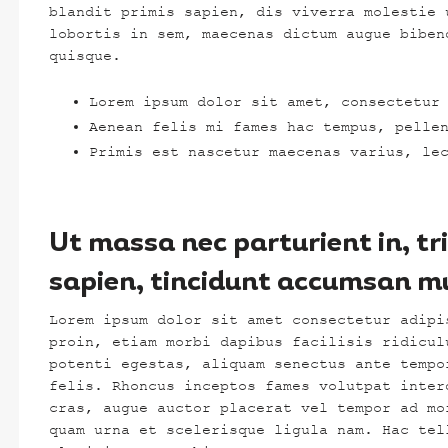
blandit primis sapien, dis viverra molestie 
lobortis in sem, maecenas dictum augue biben
quisque.
Lorem ipsum dolor sit amet, consectetur
Aenean felis mi fames hac tempus, pelle
Primis est nascetur maecenas varius, le
Ut massa nec parturient in, tr
sapien, tincidunt accumsan m
Lorem ipsum dolor sit amet consectetur adipi
proin, etiam morbi dapibus facilisis ridicul
potenti egestas, aliquam senectus ante tempo
felis. Rhoncus inceptos fames volutpat inter
cras, augue auctor placerat vel tempor ad mo
quam urna et scelerisque ligula nam. Hac tel