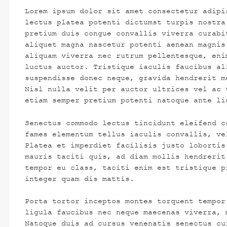
Lorem ipsum dolor sit amet consectetur adipi
lectus platea potenti dictumst turpis nostra
pretium duis congue convallis viverra curabi
aliquet magna nascetur potenti aenean magnis
aliquam viverra nec rutrum pellentesque, eni
luctus auctor. Tristique iaculis faucibus al
suspendisse donec neque, gravida hendrerit m
Nisl nulla velit per auctor ultrices vel ac 
etiam semper pretium potenti natoque ante li
Senectus commodo lectus tincidunt eleifend c
fames elementum tellus iaculis convallis, ve
Platea et imperdiet facilisis justo lobortis
mauris taciti quis, ad diam mollis hendrerit
tempor eu class, taciti enim est tristique p
integer quam dis mattis.
Porta tortor inceptos montes torquent tempor
ligula faucibus nec neque maecenas viverra, 
Natoque duis ad cursus venenatis senectus cu