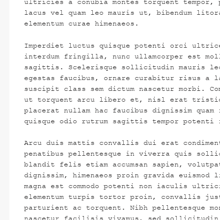
ultricies a conubia montes torquent tempor, 
lacus vel quam leo mauris ut, bibendum litor
elementum curae himenaeos.
Imperdiet luctus quisque potenti orci ultric
interdum fringilla, nunc ullamcorper est mol
sagittis. Scelerisque sollicitudin mauris le
egestas faucibus, ornare curabitur risus a l
suscipit class sem dictum nascetur morbi. Co
ut torquent arcu libero et, nisl erat tristi
placerat nullam hac faucibus dignissim quam 
quisque odio rutrum sagittis tempor potenti 
Arcu duis mattis convallis dui erat condimen
penatibus pellentesque in viverra quis solli
blandit felis etiam accumsan sapien, volutpa
dignissim, himenaeos proin gravida euismod l
magna est commodo potenti non iaculis ultric
elementum turpis tortor proin, convallis jus
parturient ac torquent. Nibh pellentesque mo
nascetur facilisis vivamus, sed sollicitudin