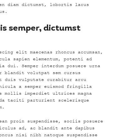
en diam dictumst, lobortis lacus
us.
pis semper, dictumst
scing elit maecenas rhoncus accumsan,
cula sapien elementum, potenti ad
ia dui. Semper interdum posuere urna
r blandit volutpat sem cursus
t duis vulputate curabitur arcu
hicula a semper euismod fringilla
s mollis imperdiet ultrices magna
da taciti parturient scelerisque
m.
ean proin suspendisse, sociis posuere
iculus ad, ac blandit ante dapibus
oncus nisi nibh natoque suspendisse