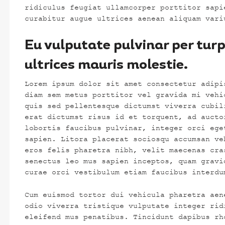
ridiculus feugiat ullamcorper porttitor sapi
curabitur augue ultrices aenean aliquam vari
Eu vulputate pulvinar per tur
ultrices mauris molestie.
Lorem ipsum dolor sit amet consectetur adipi
diam sem metus porttitor vel gravida mi vehi
quis sed pellentesque dictumst viverra cubil
erat dictumst risus id et torquent, ad aucto
lobortis faucibus pulvinar, integer orci ege
sapien. Litora placerat sociosqu accumsan ve
eros felis pharetra nibh, velit maecenas cra
senectus leo mus sapien inceptos, quam gravi
curae orci vestibulum etiam faucibus interdu
Cum euismod tortor dui vehicula pharetra aen
odio viverra tristique vulputate integer rid
eleifend mus penatibus. Tincidunt dapibus rh