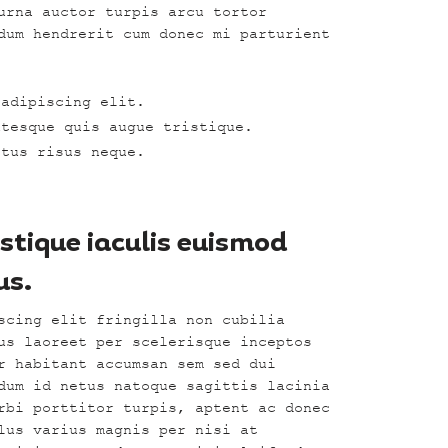
urna auctor turpis arcu tortor
dum hendrerit cum donec mi parturient
 adipiscing elit.
ntesque quis augue tristique.
ctus risus neque.
istique iaculis euismod
us.
scing elit fringilla non cubilia
us laoreet per scelerisque inceptos
r habitant accumsan sem sed dui
dum id netus natoque sagittis lacinia
rbi porttitor turpis, aptent ac donec
lus varius magnis per nisi at