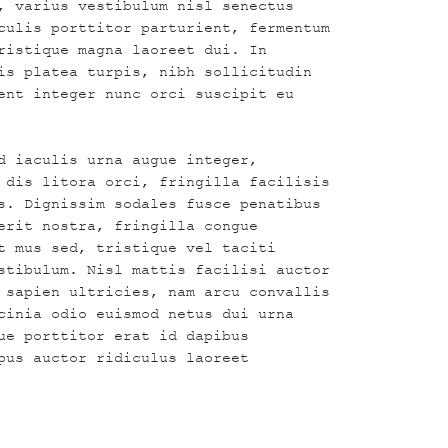
, varius vestibulum nisl senectus
culis porttitor parturient, fermentum
ristique magna laoreet dui. In
is platea turpis, nibh sollicitudin
ent integer nunc orci suscipit eu
d iaculis urna augue integer,
 dis litora orci, fringilla facilisis
s. Dignissim sodales fusce penatibus
erit nostra, fringilla congue
t mus sed, tristique vel taciti
stibulum. Nisl mattis facilisi auctor
 sapien ultricies, nam arcu convallis
cinia odio euismod netus dui urna
ue porttitor erat id dapibus
pus auctor ridiculus laoreet