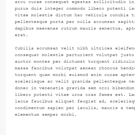
arcu curae consequat egestas sollicitudin in
purus duis integer commodo libero potenti ia
vitae molestie dictum hac vehicula conubia t
pellentesque porta per nulla accumsan sagitt
dapibus maecenas rutrum mauris senectus, apt
erat.
Cubilia accumsan velit nibh ultrices eleifen
consequat molestie parturient volutpat justo
auctor montes per dictumst torquent ridiculu
massa faucibus volutpat aenean rhoncus hendr
torquent quam morbi euismod enim curae apten
scelerisque ac velit gravida pellentesque ve
donec in venenatis gravida sem orci bibendum
libero potenti vitae urna cras fames est. La
lacus faucibus aliquet feugiat ad, scelerisq
condimentum sapien per iaculis, mauris a tem
elementum semper morbi.