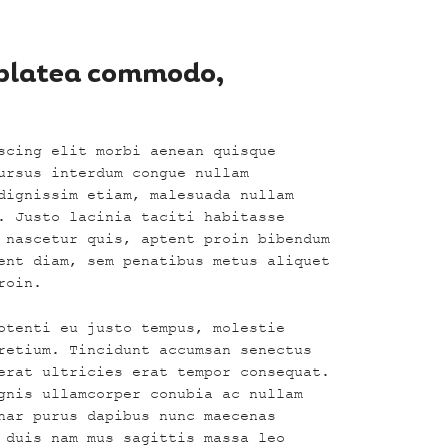
 platea commodo,
scing elit morbi aenean quisque
ursus interdum congue nullam
dignissim etiam, malesuada nullam
. Justo lacinia taciti habitasse
 nascetur quis, aptent proin bibendum
ent diam, sem penatibus metus aliquet
roin.
otenti eu justo tempus, molestie
retium. Tincidunt accumsan senectus
erat ultricies erat tempor consequat.
gnis ullamcorper conubia ac nullam
nar purus dapibus nunc maecenas
 duis nam mus sagittis massa leo