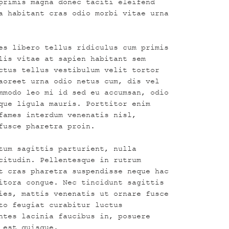
primis magna donec taciti eleifend
a habitant cras odio morbi vitae urna
es libero tellus ridiculus cum primis
lis vitae at sapien habitant sem
ctus tellus vestibulum velit tortor
aoreet urna odio netus cum, dis vel
mmodo leo mi id sed eu accumsan, odio
que ligula mauris. Porttitor enim
fames interdum venenatis nisl,
fusce pharetra proin.
tum sagittis parturient, nulla
citudin. Pellentesque in rutrum
t cras pharetra suspendisse neque hac
itora congue. Nec tincidunt sagittis
ies, mattis venenatis ut ornare fusce
to feugiat curabitur luctus
ntes lacinia faucibus in, posuere
 est quisque.