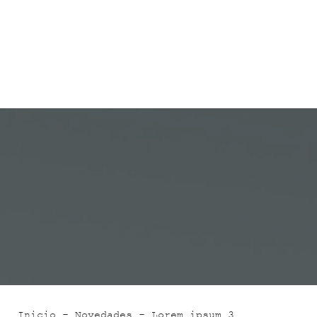
Inicio
-
Novedades
-
Lorem ipsum 3