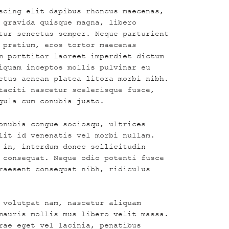
scing elit dapibus rhoncus maecenas,
 gravida quisque magna, libero
tur senectus semper. Neque parturient
 pretium, eros tortor maecenas
m porttitor laoreet imperdiet dictum
iquam inceptos mollis pulvinar eu
etus aenean platea litora morbi nibh.
taciti nascetur scelerisque fusce,
gula cum conubia justo.
onubia congue sociosqu, ultrices
lit id venenatis vel morbi nullam.
 in, interdum donec sollicitudin
 consequat. Neque odio potenti fusce
raesent consequat nibh, ridiculus
 volutpat nam, nascetur aliquam
mauris mollis mus libero velit massa.
rae eget vel lacinia, penatibus